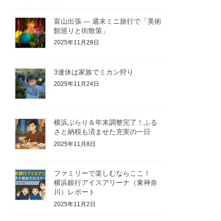
富山出張 — 週末ミニ旅行で「美術
館巡りと街散策」
2025年11月29日
3連休は家族でミカン狩り
2025年11月24日
横浜ぶらり＆年末調整完了！ふる
さと納税も済ませた充実の一日
2025年11月8日
ファミリーで楽しむならここ！
横浜銀行アイスアリーナ（東神奈
川）レポート
2025年11月2日