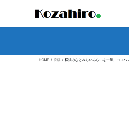
コ
ナ
ン
ビ
テ
ゲ
ン
ー
ツ
シ
へ
ョ
ス
ン
キ
に
ッ
移
HOME
投稿
横浜みなとみらいみらいを一望。ヨコハマ
プ
動