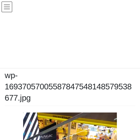
コ
ナ
ン
ビ
テ
ゲ
ン
ー
メディア
ツ
シ
へ
ョ
ス
ン
HOME
メディア
wp-16937057005587847548148579538677.jpg
キ
に
ッ
移
プ
動
2023年9月3日
/ 最終更新日時 :
2023年9月3日
kozahiro
wp-
16937057005587847548148579538
677.jpg