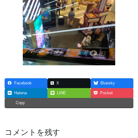
Facebook
X
Bluesky
Hatena
LINE
Pocket
Copy
コメントを残す