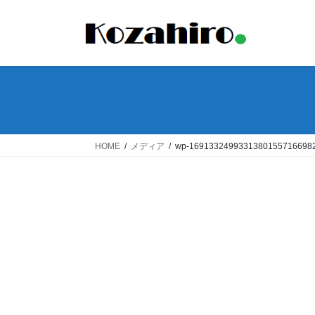
コ
ナ
ン
ビ
テ
ゲ
ン
ー
ツ
シ
へ
ョ
ス
ン
キ
に
ッ
移
HOME
メディア
wp-16913324993313801557166982
プ
動