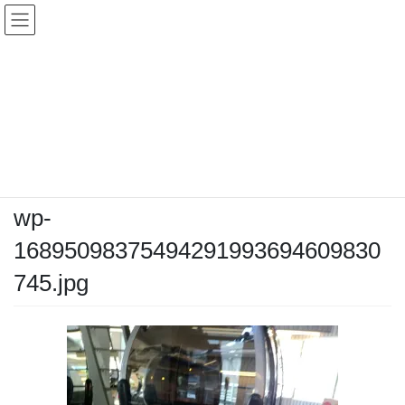
コ
ナ
ン
ビ
テ
ゲ
ン
ー
メディア
ツ
シ
へ
ョ
ス
ン
HOME
メディア
wp-16895098375494291993694609830745.jpg
キ
に
ッ
移
プ
動
2023年7月16日
/ 最終更新日時 :
2023年7月16日
kozahiro
wp-
16895098375494291993694609830
745.jpg