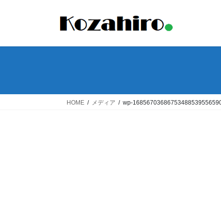
コ
ナ
ン
ビ
テ
ゲ
ン
ー
ツ
シ
へ
ョ
ス
ン
キ
に
ッ
移
HOME
メディア
wp-16856703686753488539556590
プ
動