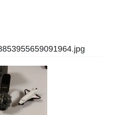
853955659091964.jpg