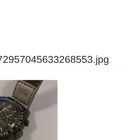
72957045633268553.jpg