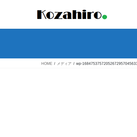
コ
ナ
ン
ビ
テ
ゲ
ン
ー
ツ
シ
へ
ョ
ス
ン
キ
に
ッ
移
HOME
メディア
wp-16847537572052672957045633
プ
動