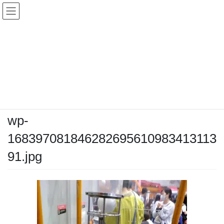
コ
ナ
ン
ビ
テ
ゲ
ン
ー
メディア
ツ
シ
へ
ョ
ス
ン
HOME
メディア
wp-16839708184628269561098341311391.jpg
キ
に
ッ
移
プ
動
2023年5月13日
/ 最終更新日時 :
2023年5月13日
kozahiro
wp-
168397081846282695610983413113
91.jpg