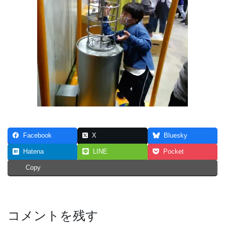
Facebook
X
Bluesky
Hatena
LINE
Pocket
Copy
コメントを残す