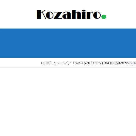
コ
ナ
ン
ビ
テ
ゲ
ン
ー
ツ
シ
へ
ョ
ス
ン
キ
に
ッ
移
HOME
メディア
wp-16761730631841085928768989
プ
動