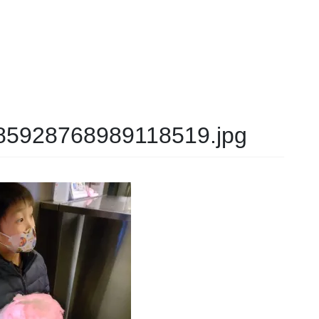
5928768989118519.jpg