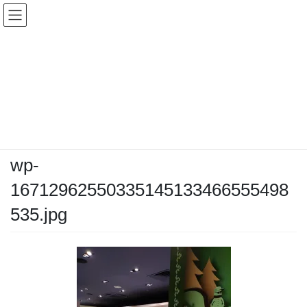
コ
ナ
ン
ビ
テ
ゲ
ン
ー
メディア
ツ
シ
へ
ョ
ス
ン
HOME
メディア
wp-16712962550335145133466555498535.jpg
キ
に
ッ
移
プ
動
2022年12月18日
/ 最終更新日時 :
2022年12月18日
kozahiro
wp-
16712962550335145133466555498
535.jpg