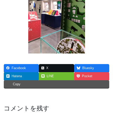
Facebook
X
Bluesky
Hatena
LINE
Pocket
Copy
コメントを残す