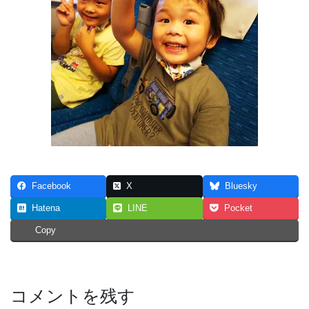
Facebook
X
Bluesky
Hatena
LINE
Pocket
Copy
コメントを残す