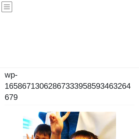
コ
ナ
ン
ビ
テ
ゲ
ン
ー
メディア
ツ
シ
へ
ョ
ス
ン
HOME
メディア
wp-16586713062867333958593463264679
キ
に
ッ
移
プ
動
2022年7月24日
/ 最終更新日時 :
2022年7月24日
kozahiro
wp-
16586713062867333958593463264
679