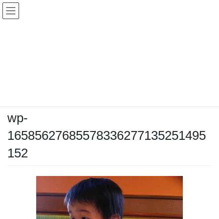
コ
ナ
ン
ビ
テ
ゲ
ン
ー
メディア
ツ
シ
へ
ョ
ス
ン
HOME
メディア
wp-16585627685578336277135251495152
キ
に
ッ
移
プ
動
2022年7月23日
/ 最終更新日時 :
2022年7月23日
kozahiro
wp-
16585627685578336277135251495
152