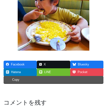
Facebook
X
Bluesky
Hatena
LINE
Pocket
Copy
コメントを残す