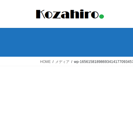
コ
ナ
ン
ビ
テ
ゲ
ン
ー
ツ
シ
へ
ョ
ス
ン
キ
に
ッ
移
HOME
メディア
wp-1656158189869341417709345
プ
動