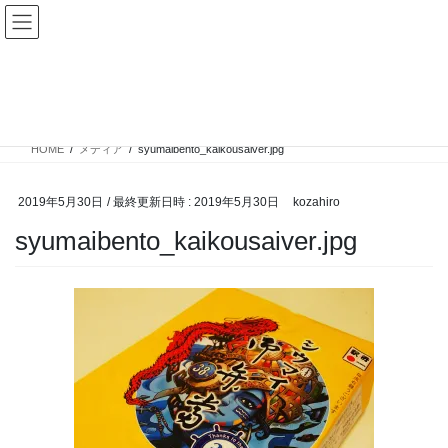
コ
ナ
ン
ビ
テ
ゲ
ン
ー
メディア
ツ
シ
へ
ョ
ス
ン
HOME
メディア
syumaibento_kaikousaiver.jpg
キ
に
ッ
移
プ
動
2019年5月30日
/ 最終更新日時 :
2019年5月30日
kozahiro
syumaibento_kaikousaiver.jpg