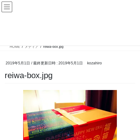
コ
ナ
ン
ビ
テ
ゲ
ン
ー
メディア
ツ
シ
へ
ョ
ス
ン
HOME
メディア
reiwa-box.jpg
キ
に
ッ
移
プ
動
2019年5月1日
/ 最終更新日時 :
2019年5月1日
kozahiro
reiwa-box.jpg