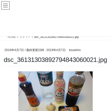
コ
ナ
ン
ビ
テ
ゲ
ン
ー
メディア
ツ
シ
へ
ョ
ス
ン
HOME
メディア
dsc_36131303892794843060021.jpg
キ
に
ッ
移
プ
動
2019年4月7日
/ 最終更新日時 :
2019年4月7日
kozahiro
dsc_36131303892794843060021.jpg