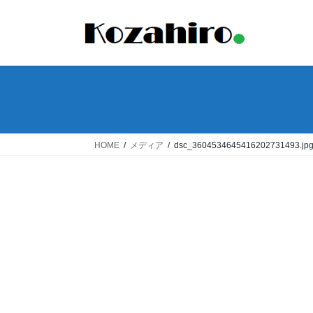
コ
ナ
ン
ビ
テ
ゲ
ン
ー
ツ
シ
へ
ョ
ス
ン
キ
に
ッ
移
HOME
メディア
dsc_3604534645416202731493.jp
プ
動