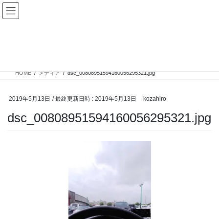
コ
ナ
ン
ビ
テ
ゲ
ン
ー
メディア
ツ
シ
へ
ョ
ス
ン
HOME
メディア
dsc_00808951594160056295321.jpg
キ
に
ッ
移
プ
動
2019年5月13日
/ 最終更新日時 :
2019年5月13日
kozahiro
dsc_00808951594160056295321.jpg