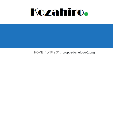
コ
ナ
ン
ビ
テ
ゲ
ン
ー
ツ
シ
へ
ョ
ス
ン
キ
に
ッ
移
HOME
メディア
cropped-sitelogo-1.png
プ
動