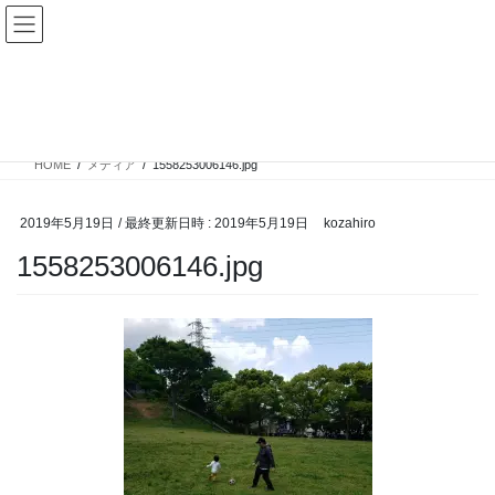
コ
ナ
ン
ビ
テ
ゲ
ン
ー
メディア
ツ
シ
へ
ョ
ス
ン
HOME
メディア
1558253006146.jpg
キ
に
ッ
移
プ
動
2019年5月19日
/ 最終更新日時 :
2019年5月19日
kozahiro
1558253006146.jpg